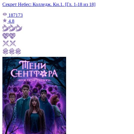
Секрет Небес: Колледж. Кн.1. [Гл. 1-18 из 18]
187173
4.8