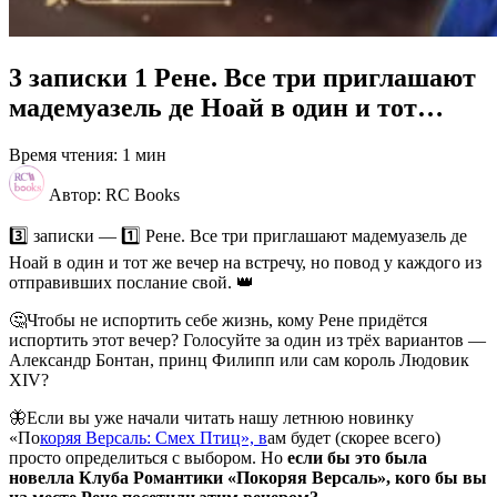
3 записки 1 Рене. Все три приглашают
мадемуазель де Ноай в один и тот…
Время чтения: 1 мин
Автор: RC Books
3️⃣ записки — 1️⃣ Рене. Все три приглашают мадемуазель де
Ноай в один и тот же вечер на встречу, но повод у каждого из
отправивших послание свой. 👑
🤔Чтобы не испортить себе жизнь, кому Рене придётся
испортить этот вечер? Голосуйте за один из трёх вариантов —
Александр Бонтан, принц Филипп или сам король Людовик
XIV?
🦋Если вы уже начали читать нашу летнюю новинку
«По
коряя Версаль: Смех Птиц», в
ам будет (скорее всего)
просто определиться с выбором. Но
если бы это была
новелла Клуба Романтики «Покоряя Версаль», кого бы вы