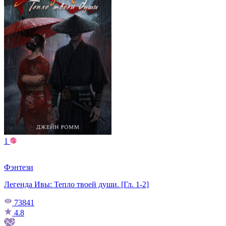
1
Фэнтези
Легенда Ивы: Тепло твоей души. [Гл. 1-2]
73841
4.8