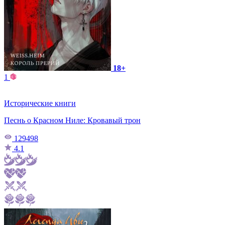
18+
1
Исторические книги
Песнь о Красном Ниле: Кровавый трон
129498
4.1