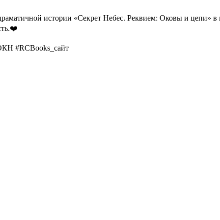
 драматичной истории «Секрет Небес. Реквием: Оковы и цепи» 
ть.❤️
ОКН #RCBooks_сайт