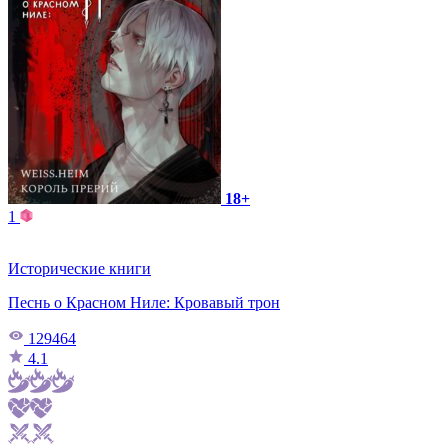
18+
1
Исторические книги
Песнь о Красном Ниле: Кровавый трон
129464
4.1