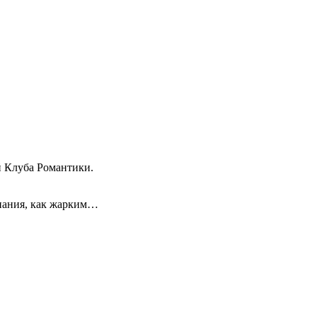
й Клуба Романтики.
инания, как жарким…