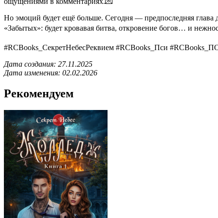
ощущениями в комментариях.💌
Но эмоций будет ещё больше. Сегодня — предпоследняя глава
«Забытых»: будет кровавая битва, откровение богов… и нежнос
#RCBooks_СекретНебесРеквием #RCBooks_Пси #RCBooks_П
Дата создания: 27.11.2025
Дата изменения: 02.02.2026
Рекомендуем