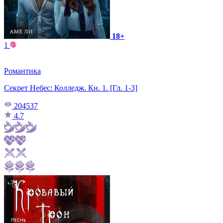
18+
1
Романтика
Секрет Небес: Колледж. Кн. 1. [Гл. 1-3]
204537
4.7