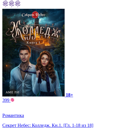
18+
399
Романтика
Секрет Небес: Колледж. Кн.1. [Гл. 1-18 из 18]