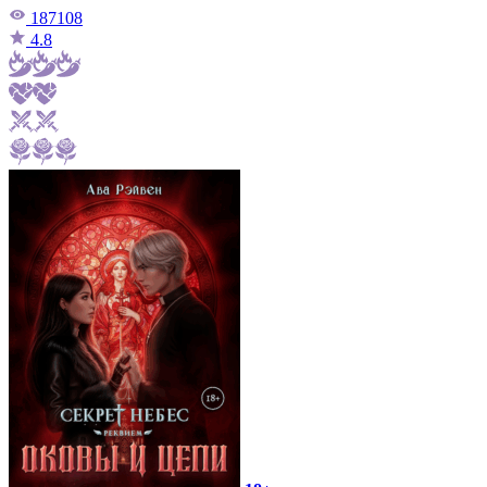
187108
4.8