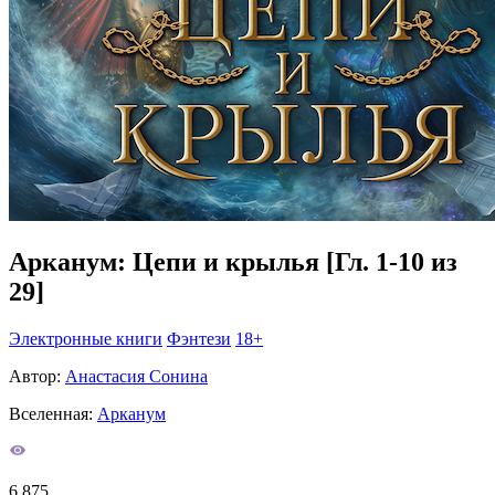
Арканум: Цепи и крылья [Гл. 1-10 из
29]
Электронные книги
Фэнтези
18+
Автор:
Анастасия Сонина
Вселенная:
Арканум
6 875