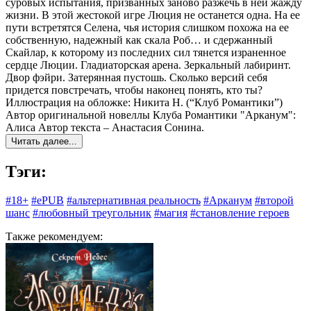
суровых испытания, призванных заново разжечь в ней жажду
жизни. В этой жестокой игре Люция не останется одна. На ее
пути встретятся Селена, чья история слишком похожа на ее
собственную, надежный как скала Роб… и сдержанный
Скайлар, к которому из последних сил тянется израненное
сердце Люции. Гладиаторская арена. Зеркальный лабиринт.
Двор фэйри. Затерянная пустошь. Сколько версий себя
придется повстречать, чтобы наконец понять, кто ты?
Иллюстрация на обложке: Никита Н. (“Клуб Романтики”)
Автор оригинальной новеллы Клуба Романтики "Арканум":
Алиса Автор текста – Анастасия Сонина.
Читать далее...
Тэги:
#18+
#ePUB
#альтернативная реальность
#Арканум
#второй
шанс
#любовный треугольник
#магия
#становление героев
Также рекомендуем: